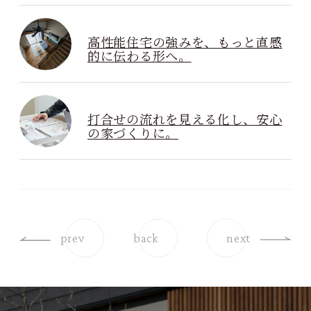
高性能住宅の強みを、もっと直感
的に伝わる形へ。
打合せの流れを見える化し、安心
の家づくりに。
prev
back
next