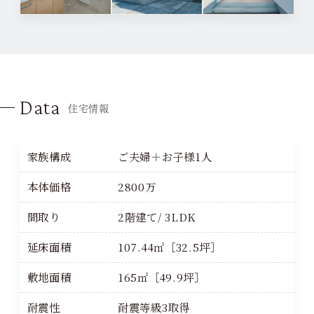
Data
住宅情報
家族構成
ご夫婦＋お子様1人
本体価格
2800万
間取り
2階建て/ 3LDK
延床面積
107.44㎡［32.5坪］
敷地面積
165㎡［49.9坪］
耐震性
耐震等級3取得