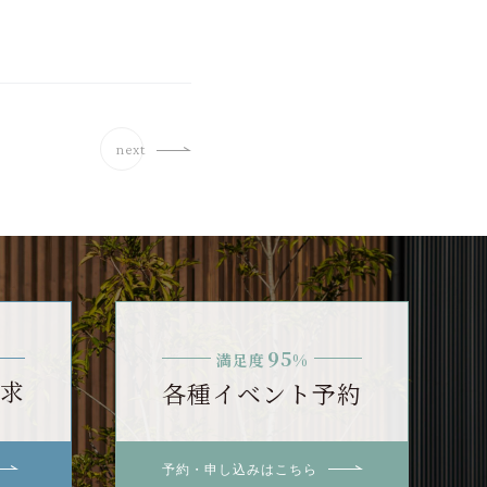
next
95
満足度
%
求
各種イベント予約
予約・申し込みはこちら