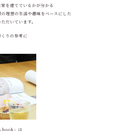
な家を建てているかが分かる
様の理想の生活や趣味をベースにした
いただいています。
づくりの参考に
。
ルbook」は