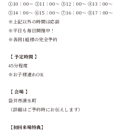
①10：00～ ②11：00～ ③12：00～ ④13：00～
⑤14：00～ ⑥15：00～ ⑦16：00～ ⑧17：00～
※上記以外の時間は応談
※平日も毎日開催中！
※各回1組様の完全予約
【 予定時間 】
45分程度
※お子様連れOK
【 会場 】
袋井市清水町
（詳細はご予約時にお伝えします）
【初回来場特典】