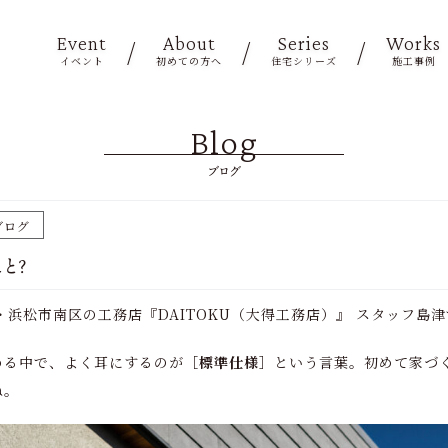
Event
About
Series
Works
イベント
初めての方へ
住宅シリーズ
施工事例
Blog
ブログ
ブログ
と？
業・浜松市南区の工務店『DAITOKU（大得工務店）』 スタッフ島
める中で、よく耳にするのが
［標準仕様］
という言葉。初めて家づ
ね。